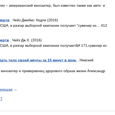
ин – американский киноактер, был известен также как авто- и
мертв
, Чейз Джеймс Хедли (2016)
 США, в разгар выборной кампании получает "сувенир из… 412
мертв
, Чейз Дж.Х. (2016)
США, в разгар выборной кампании получает&# 171;сувенир из
дать тело своей мечты за 15 минут в день
, Невский
 киноактер и приверженец здорового образа жизни Александр
дующая
→
7