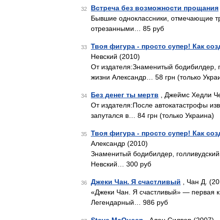
Встреча без возможности прощания
32
Бывшие одноклассники, отмечающие тр
отрезанными… 85 руб
Твоя фигура - просто супер! Как соз
33
Невский (2010)
От издателя:Знаменитый бодибилдер, г
жизни Александр… 58 грн (только Укра
Без денег ты мертв
, Джеймс Хедли Че
34
От издателя:После автокатастрофы изв
запутался в… 84 грн (только Украина)
Твоя фигура - просто супер! Как соз
35
Александр (2010)
Знаменитый бодибилдер, голливудский
Невский… 300 руб
Джеки Чан. Я счастливый
, Чан Д. (20
36
«Джеки Чан. Я счастливый» — первая к
Легендарный… 986 руб