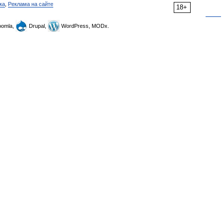
ка
,
Реклама на сайте
18+
omla,
Drupal,
WordPress, MODx.