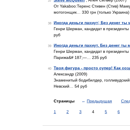
Steve McQueen
, Ален Силвер (2007)
37
От Yakaboo:Теренс Стивен (Стив) Макку
мотогонщик… 330 грн (только Украина)
Иногда деньги пахнут; Без денег ты 
38
Генри Шерман, кандидат в президенты
руб
Иногда деньги пахнут. Без денег ты 
39
Генри Шерман, кандидат в президенты 
Парижа&# 187;—… 235 руб
Твоя фигура - просто супер! Как соз
40
Александр (2009)
Знаменитый бодибилдер, голливудский
Невский… 54 руб
Страницы
←
Предыдущая
Сле
1
2
3
4
5
6