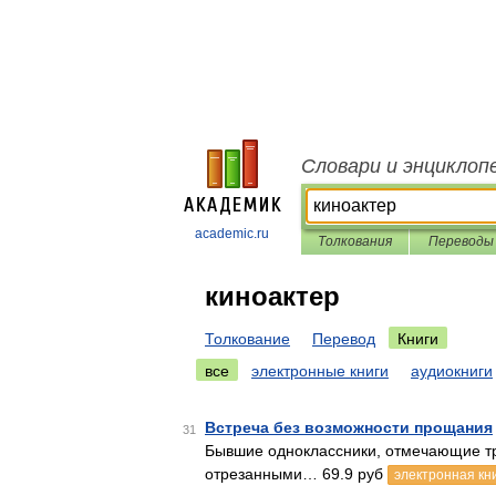
Словари и энциклоп
academic.ru
Толкования
Переводы
киноактер
Толкование
Перевод
Книги
все
электронные книги
аудиокниги
Встреча без возможности прощания
31
Бывшие одноклассники, отмечающие тр
отрезанными… 69.9 руб
электронная кн