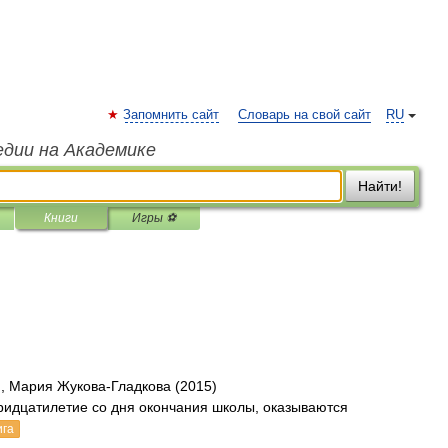
Запомнить сайт
Словарь на свой сайт
RU
едии на Академике
Найти!
Книги
Игры ⚽
, Мария Жукова-Гладкова (2015)
идцатилетие со дня окончания школы, оказываются
ига